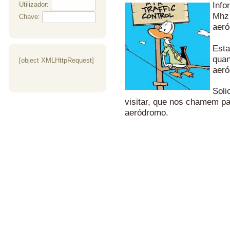
Info
Utilizador:
Mhz 
Chave:
aer
Esta
quan
[object XMLHttpRequest]
aeró
Soli
visitar, que nos chamem pa
aeródromo.