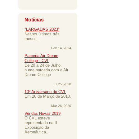
Notícias
"LARGADAS 2023"
Nestes últimos três
meses...
Feb 14, 2024
Parceria Air Dream
College - CVL
De 20 a 24 de Julho,
numa parceria com a Air
Dream College
Jul 25, 2020
10º Aniversário do CVL
Em 26 de Março de 2010,
Mar 26, 2020
Vendas Novas 2019
O CVL esteve
representado na II
Exposição da
Aeronáutica...